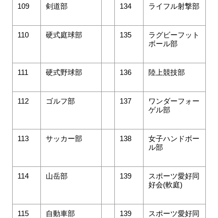
109
剣道部
134
ライフル射撃部
110
硬式庭球部
135
ラグビーフット
ボール部
111
硬式野球部
136
陸上競技部
112
ゴルフ部
137
ワンダーフォー
ゲル部
113
サッカー部
138
女子ハンドボー
ル部
114
山岳部
139
スポーツ愛好同
好会(軟庭)
115
自動車部
139
スポーツ愛好同