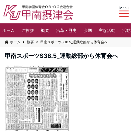
Menu
ホーム
ご挨拶
概要
沿革・歴史
会則
主な活動
活動
ホーム
概要
甲南スポーツS38.5_運動総部から体育会へ
甲南スポーツS38.5_運動総部から体育会へ