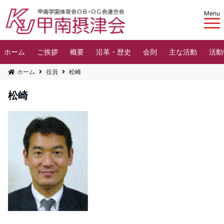
Menu
ホーム
ご挨拶
概要
沿革・歴史
会則
主な活動
活動
ホーム
役員
松崎
松崎