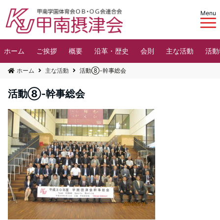
Menu
ホーム
ご挨拶
概要
沿革・歴史
会則
主な活動
活動
ホーム
主な活動
活動⑧-幹事総会
活動⑧-幹事総会