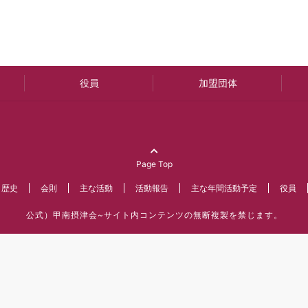
役員
加盟団体
Page Top
・歴史
会則
主な活動
活動報告
主な年間活動予定
役員
公式）甲南摂津会~サイト内コンテンツの無断複製を禁じます。