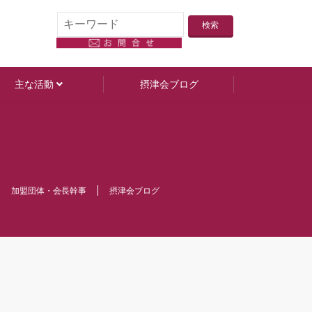
0
主な活動
摂津会ブログ
加盟団体・会長幹事
摂津会ブログ